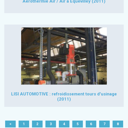
Aérothermie Air / Air à Equevilley (2011)
LISI AUTOMOTIVE : refroidissement tours d'usinage
(2011)
<
1
2
3
4
5
6
7
8