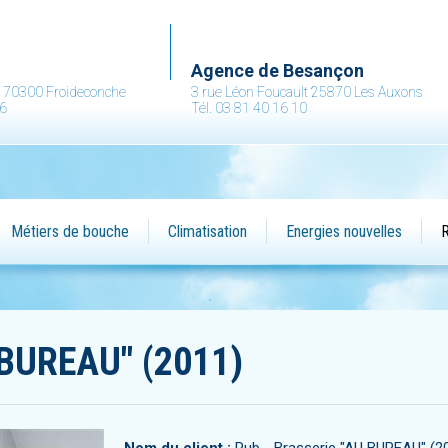
.
Agence de Besançon
ne 70300 Froideconche
3 rue Léon Foucault 25870 Les Auxons
36
Tél. 03 81 40 16 10
Métiers de bouche
Climatisation
Energies nouvelles
R
 BUREAU" (2011)