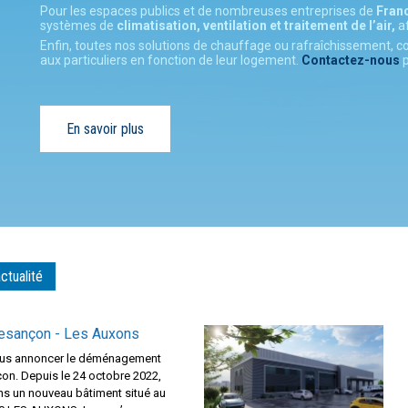
Pour les espaces publics et de nombreuses entreprises de
Fran
systèmes de
climatisation, ventilation et traitement de l’air,
af
Enfin, toutes nos solutions de chauffage ou rafraîchissement,
aux particuliers en fonction de leur logement.
Contactez-nous
p
En savoir plus
actualité
esançon - Les Auxons
vous annoncer le déménagement
on. Depuis le 24 octobre 2022,
 un nouveau bâtiment situé au