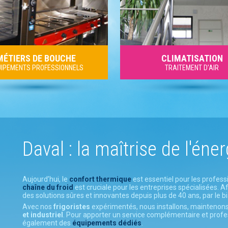
MÉTIERS DE BOUCHE
CLIMATISATION
IPEMENTS PROFESSIONNELS
TRAITEMENT D’AIR
Daval : la maîtrise de l'éner
Aujourd’hui, le
confort thermique
est essentiel pour les profess
chaîne du froid
est cruciale pour les entreprises spécialisées. A
des solutions sûres et innovantes depuis plus de 40 ans, par le b
Avec nos
frigoristes
expérimentés, nous installons, mainteno
et industriel
. Pour apporter un service complémentaire et prof
également des
équipements dédiés
.