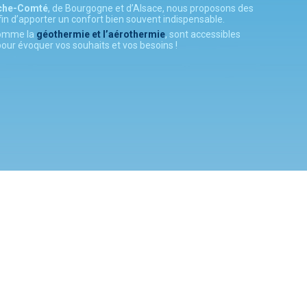
che-Comté
, de Bourgogne et d’Alsace, nous proposons des
in d’apporter un confort bien souvent indispensable.
 comme la
géothermie et l’aérothermie
, sont accessibles
our évoquer vos souhaits et vos besoins !