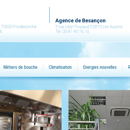
.
Agence de Besançon
ne 70300 Froideconche
3 rue Léon Foucault 25870 Les Auxons
36
Tél. 03 81 40 16 10
Métiers de bouche
Climatisation
Energies nouvelles
R