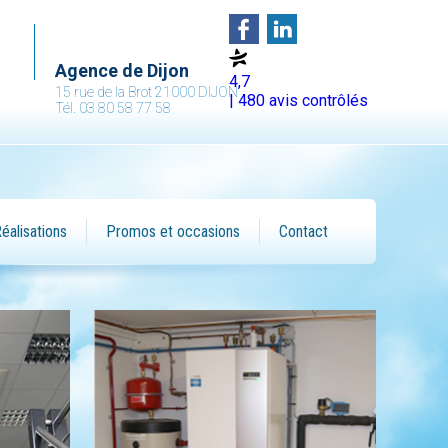
Agence de Dijon
4,7
15 rue de la Brot 21000 DIJON
| 480 avis contrôlés
Tél. 03 80 58 77 58
éalisations
Promos et occasions
Contact