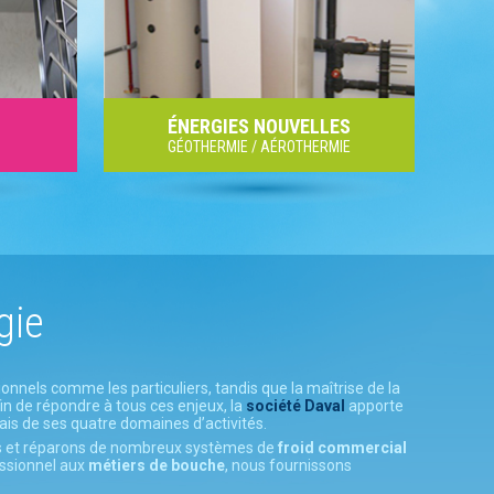
ÉNERGIES NOUVELLES
GÉOTHERMIE / AÉROTHERMIE
gie
ionnels comme les particuliers, tandis que la maîtrise de la
fin de répondre à tous ces enjeux, la
société Daval
apporte
iais de ses quatre domaines d’activités.
ns et réparons de nombreux systèmes de
froid commercial
essionnel aux
métiers de bouche
, nous fournissons