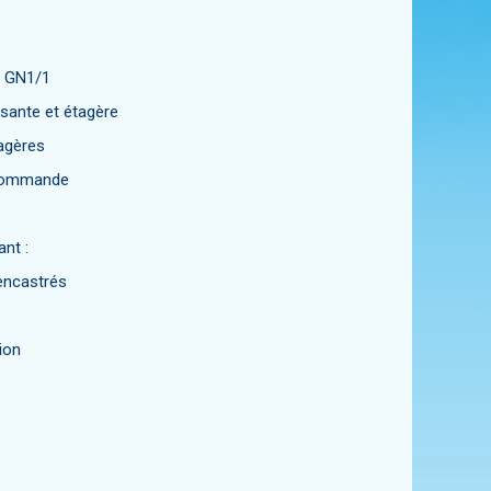
rs GN1/1
sante et étagère
agères
e commande
nt :
 encastrés
ion