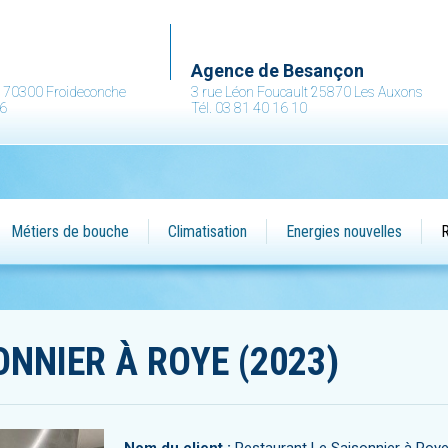
.
Agence de Besançon
ne 70300 Froideconche
3 rue Léon Foucault 25870 Les Auxons
36
Tél. 03 81 40 16 10
Métiers de bouche
Climatisation
Energies nouvelles
R
NNIER À ROYE (2023)