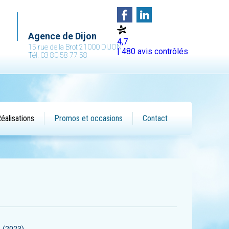
Agence de Dijon
4,7
15 rue de la Brot 21000 DIJON
| 480 avis contrôlés
Tél. 03 80 58 77 58
éalisations
Promos et occasions
Contact