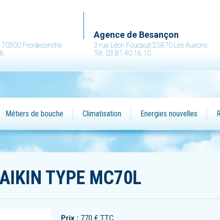
.
Agence de Besançon
ne 70300 Froideconche
3 rue Léon Foucault 25870 Les Auxons
36
Tél. 03 81 40 16 10
Métiers de bouche
Climatisation
Energies nouvelles
R
DAIKIN TYPE MC70L
Prix :
770 € TTC