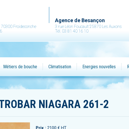
.
Agence de Besançon
ne 70300 Froideconche
3 rue Léon Foucault 25870 Les Auxons
36
Tél. 03 81 40 16 10
Métiers de bouche
Climatisation
Energies nouvelles
R
TTROBAR NIAGARA 261-2
Prix :
2100 € HT